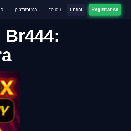
no
plataforma
colidir
Entrar
Registrar-se
 Br444:
ra