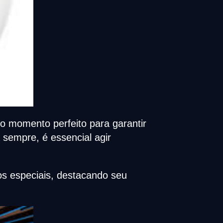
 momento perfeito para garantir
 sempre, é essencial agir
s especiais, destacando seu