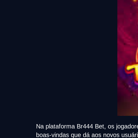
Na plataforma Br444 Bet, os jogado
boas-vindas que dá aos novos usuári