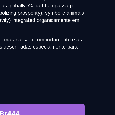
s globally. Cada título passa por
olizing prosperity), symbolic animals
ngevity) integrated organicamente em
aforma analisa o comportamento e as
as desenhadas especialmente para
 Br444