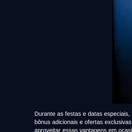
Durante as festas e datas especiais
bônus adicionais e ofertas exclusiv
aproveitar essas vantagens em ocasi