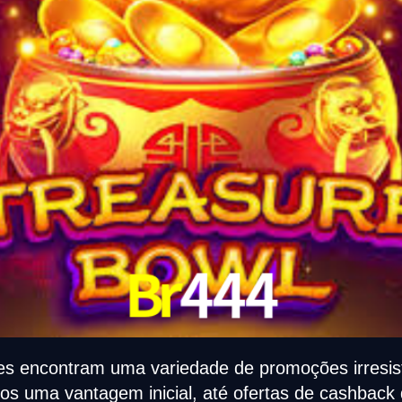
res encontram uma variedade de promoções irres
os uma vantagem inicial, até ofertas de cashback