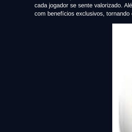
cada jogador se sente valorizado. A
com benefícios exclusivos, tornando