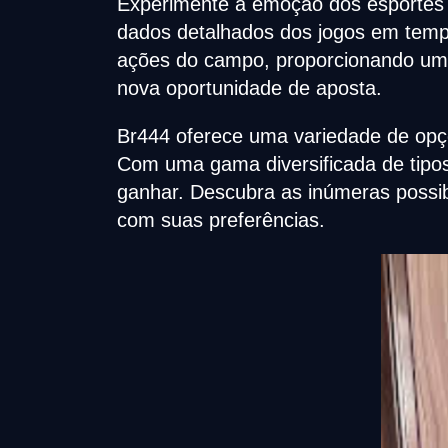
Experimente a emoção dos esportes a
dados detalhados dos jogos em tempo
ações do campo, proporcionando uma 
nova oportunidade de aposta.
Br444 oferece uma variedade de opçõ
Com uma gama diversificada de tipos
ganhar. Descubra as inúmeras possibi
com suas preferências.