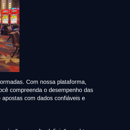
informadas. Com nossa plataforma,
e você compreenda o desempenho das
e apostas com dados confiáveis e