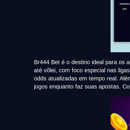
Br444 Bet é o destino ideal para os
até vôlei, com foco especial nas lig
odds atualizadas em tempo real. Alé
jogos enquanto faz suas apostas. Co