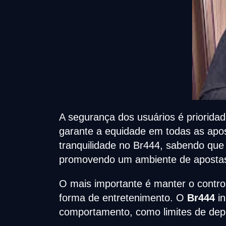
A segurança dos usuários é priorida
garante a equidade em todas as apo
tranquilidade no Br444, sabendo qu
promovendo um ambiente de apostas 
O mais importante é manter o contr
forma de entretenimento. O
Br444
in
comportamento, como limites de depó