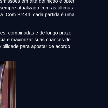
smissões em alta definição e obter
 sempre atualizado com as últimas
va. Com Br444, cada partida é uma
les, combinadas e de longo prazo.
ncia e maximizar suas chances de
ibilidade para apostar de acordo