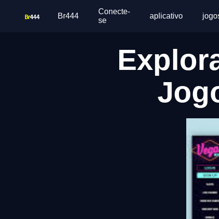
Conecte-
Br444
aplicativo
jogo
se
Explor
Jog