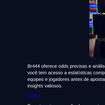
Br444 oferece odds precisas e análi
você tem acesso a estatísticas com
equipes e jogadores antes de aposta
insights valiosos.
655Bet