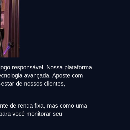
 jogo responsável. Nossa plataforma
tecnologia avançada. Aposte com
star de nossos clientes,
onte de renda fixa, mas como uma
 para você monitorar seu