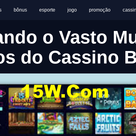
s
bônus
esporte
jogo
promoção
cassi
ando o Vasto M
os do Cassino B