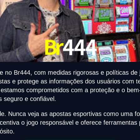
de no Br444, com medidas rigorosas e políticas de
stas e protege as informações dos usuários com 
e estamos comprometidos com a proteção e o bem-e
seguro e confiável.
ole. Nunca veja as apostas esportivas como uma f
centiva o jogo responsável e oferece ferramentas
sito.