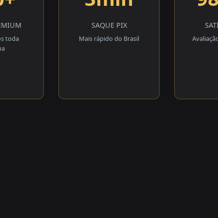
EMIUM
SAQUE PIX
SAT
s toda
Mais rápido do Brasil
Avaliaçã
na