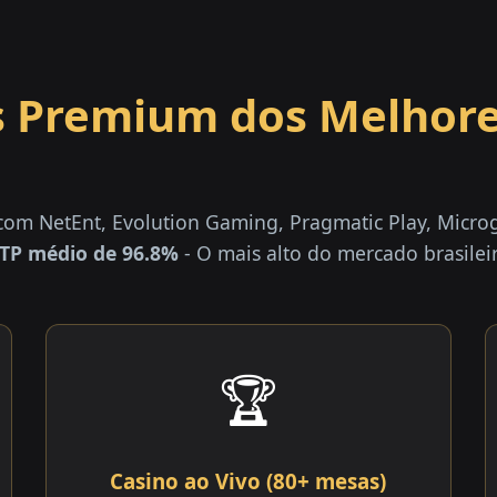
s Premium dos Melhor
 com NetEnt, Evolution Gaming, Pragmatic Play, Micr
TP médio de 96.8%
- O mais alto do mercado brasilei
🏆
Casino ao Vivo (80+ mesas)