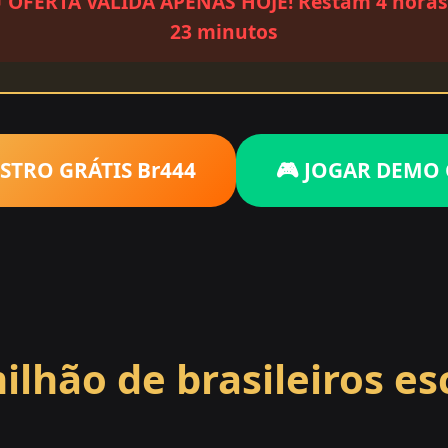
 OFERTA VÁLIDA APENAS HOJE! Restam 4 horas
23 minutos
STRO GRÁTIS Br444
🎮 JOGAR DEMO 
milhão de brasileiros e