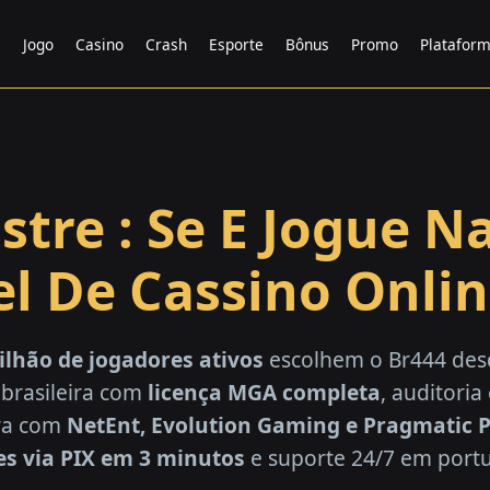
s
Jogo
Casino
Crash
Esporte
Bônus
Promo
Platafor
stre : Se E Jogue 
el De Cassino Onlin
ilhão de jogadores ativos
escolhem o Br444 des
 brasileira com
licença MGA completa
, auditori
iva com
NetEnt, Evolution Gaming e Pragmatic P
s via PIX em 3 minutos
e suporte 24/7 em port