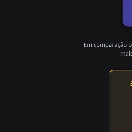
Em comparação co
mais