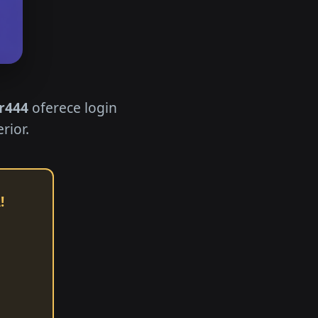
r444
oferece login
rior.
!