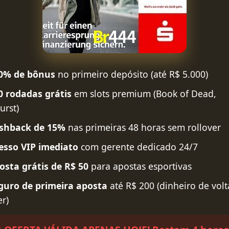
0% de bônus
no primeiro depósito (até R$ 5.000)
0 rodadas grátis
em slots premium (Book of Dead,
urst)
shback de 15%
nas primeiras 48 horas sem rollover
esso VIP imediato
com gerente dedicado 24/7
osta grátis de R$ 50
para apostas esportivas
guro de primeira aposta
até R$ 200 (dinheiro de volt
r)