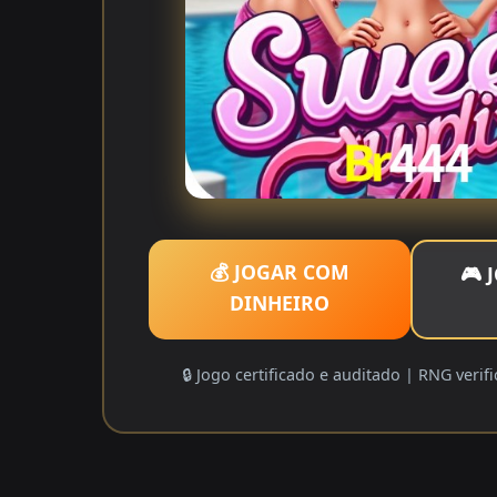
💰 JOGAR COM
🎮 
DINHEIRO
🔒 Jogo certificado e auditado | RNG veri