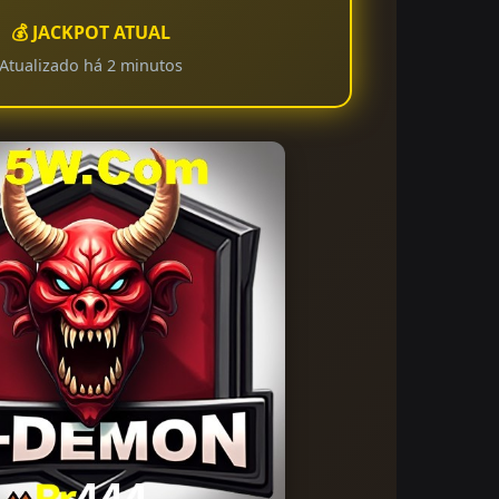
💰 JACKPOT ATUAL
Atualizado há 2 minutos