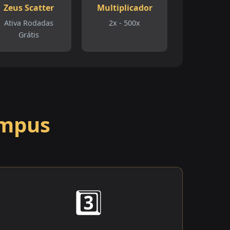
Zeus Scatter
Multiplicador
Ativa Rodadas
2x - 500x
Grátis
ympus
3️⃣