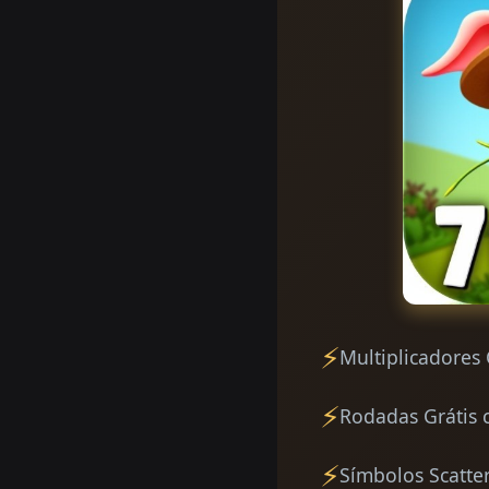
Multiplicadores 
Rodadas Grátis 
Símbolos Scatte