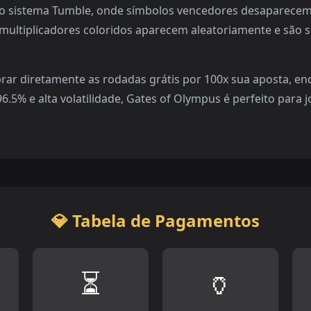
 sistema Tumble, onde símbolos vencedores desaparecem p
multiplicadores coloridos aparecem aleatoriamente e são 
ar diretamente as rodadas grátis por 100x sua aposta, e
6.5% e alta volatilidade, Gates of Olympus é perfeito pa
💎 Tabela de Pagamentos
⏳
🏺