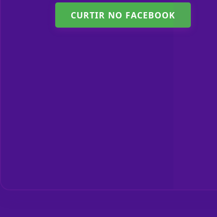
CURTIR NO FACEBOOK