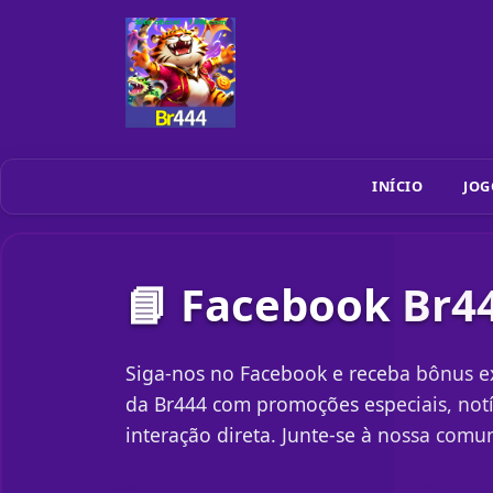
INÍCIO
JOG
📘 Facebook Br4
Siga-nos no Facebook e receba bônus exc
da Br444 com promoções especiais, notí
interação direta. Junte-se à nossa com