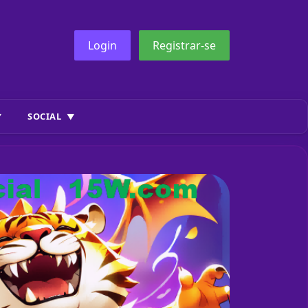
Login
Registrar-se
SOCIAL