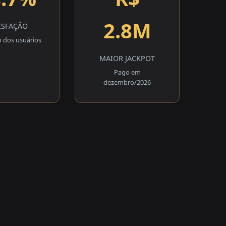
2.8M
ISFAÇÃO
o dos usuários
MAIOR JACKPOT
Pago em
dezembro/2026