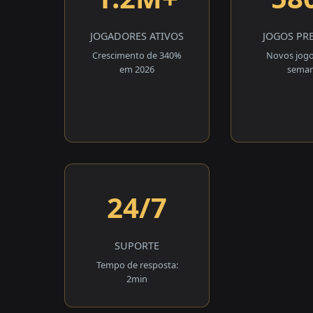
JOGADORES ATIVOS
JOGOS PR
Crescimento de 340%
Novos jogo
em 2026
sema
24/7
SUPORTE
Tempo de resposta:
2min