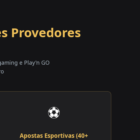
es Provedores
ogaming e Play'n GO
ro
⚽
Apostas Esportivas (40+