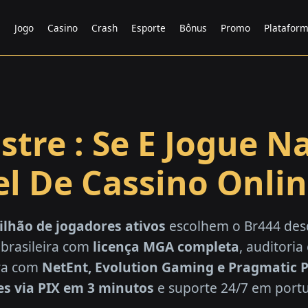
s
Jogo
Casino
Crash
Esporte
Bônus
Promo
Platafor
stre : Se E Jogue 
el De Cassino Onlin
ilhão de jogadores ativos
escolhem o Br444 des
 brasileira com
licença MGA completa
, auditori
iva com
NetEnt, Evolution Gaming e Pragmatic P
s via PIX em 3 minutos
e suporte 24/7 em port