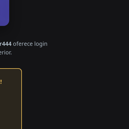
r444
oferece login
rior.
!