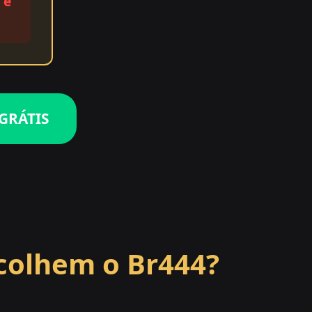
 e
GRÁTIS
scolhem o Br444?