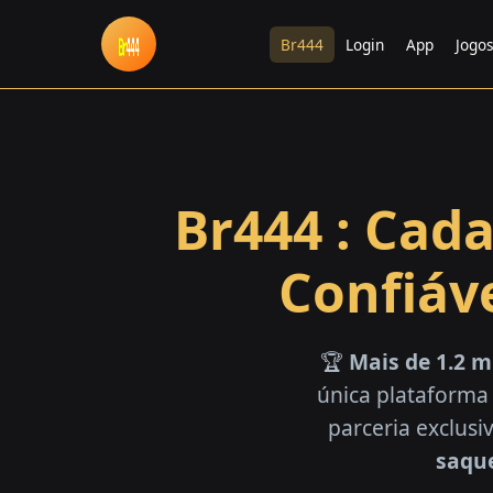
Br444
Login
App
Jogo
Br444 : Cada
Confiáv
🏆
Mais de 1.2 m
única plataforma
parceria exclus
saque